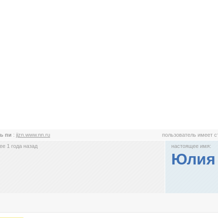
ь пи
:
jizn.www.nn.ru
пользователь имеет 
е 1 года назад
настоящее имя:
Юлия 