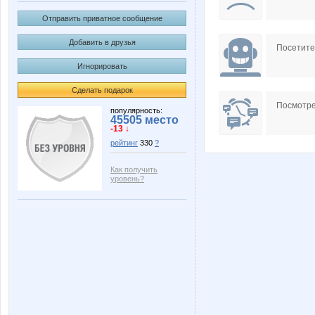
Отправить приватное сообщение
Добавить в друзья
Посетит
Игнорировать
Сделать подарок
Посмотре
популярность:
45505 место
-13 ↓
рейтинг
330
?
Как получить
уровень?