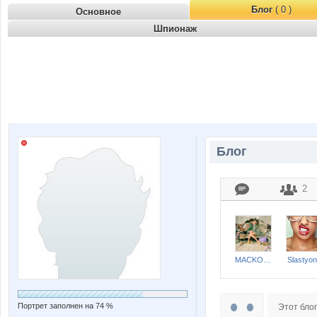
Блог
( 0 )
Основное
Шпионаж
Блог
2
MACKOTT
Slastyo
Портрет заполнен на 74 %
Этот блог