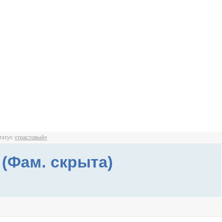
статус
«трастовый»
(Фам. скрыта)