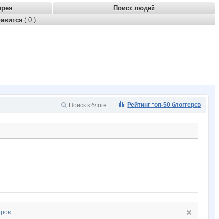
ерея
Поиск людей
равится
( 0 )
Рейтинг топ-50 блоггеров
еров
.