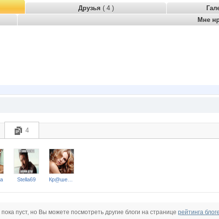
Друзья
( 4 )
Гал
Мне н
4
na
Stella69
Кр@шеная блондинка
 пока пуст, но Вы можете посмотреть другие блоги на странице
рейтинга блог